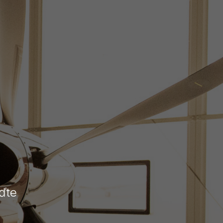
ost
vání
etectví. Od
ectví ve