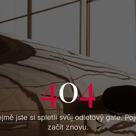
jevte dokonal
bodného cesto
s fascinace technikou a celoživotní vášeň pro l
90 jsme stabilním bodem na mapě privátního let
střední Evropě.