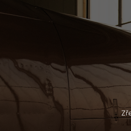
Ob
svo
Spojuje ná
roku 19