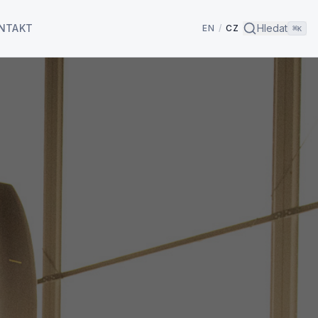
NTAKT
Hledat
EN
/
CZ
⌘
K