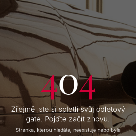
4
0
4
Zřejmě jste si spletli svůj odletový
gate. Pojďte začít znovu.
Stránka, kterou hledáte, neexistuje nebo byla