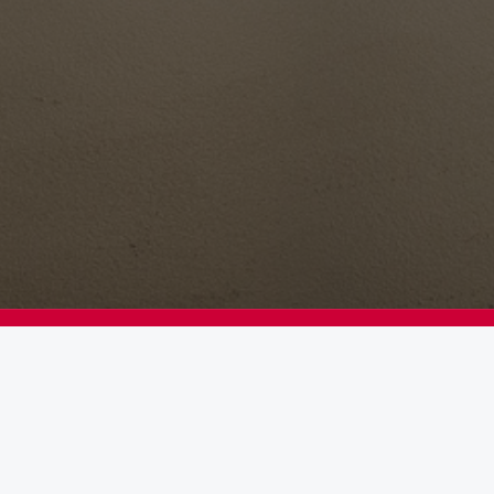
Vše pro privátní létání pod jednou střechou. Stabilní partner na
mapě privátního letectví ve střední Evropě od roku 1990.