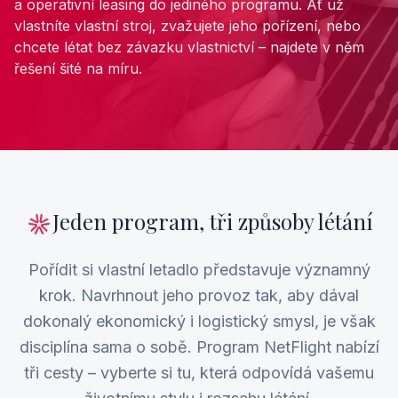
a operativní leasing do jediného programu. Ať už
vlastníte vlastní stroj, zvažujete jeho pořízení, nebo
chcete létat bez závazku vlastnictví – najdete v něm
řešení šité na míru.
Jeden program, tři způsoby létání
Pořídit si vlastní letadlo představuje významný
krok. Navrhnout jeho provoz tak, aby dával
dokonalý ekonomický i logistický smysl, je však
disciplína sama o sobě. Program NetFlight nabízí
tři cesty – vyberte si tu, která odpovídá vašemu