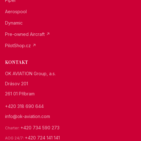
Piper
Aerospool
Dynamic
Pre-owned Aircraft ↗
PilotShop.cz ↗
KONTAKT
OK AVIATION Group, a.s.
Drásov 201
261 01 Příbram
+420 318 690 644
info@ok-aviation.com
+420 734 590 273
Charter
:
+420 724 141 141
AOG 24/7
: