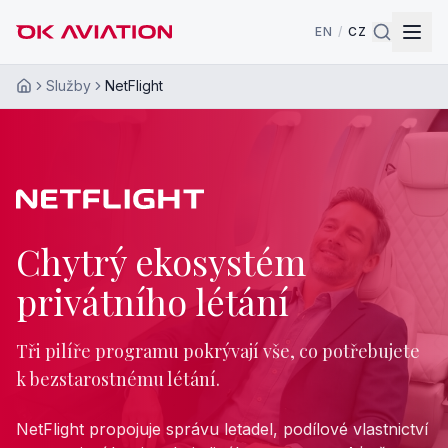
EN
/
CZ
Služby
NetFlight
Úvod
Chytrý ekosystém
privátního létání
Tři pilíře programu pokrývají vše, co potřebujete
k bezstarostnému létání.
NetFlight propojuje správu letadel, podílové vlastnictví